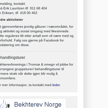
melding, kontakt:
d-Erik Lauritzen tlf. 911 68 404
n Eriksen, tlf. 418 00 462
dre aktiviteter
t gjennomføres jevnlig gåturer i nærområdet, for
lig aktivitet og sosial omgang med likesinnede.
tte reguleres litt etter antall som vil være med og
rforhold. Følg oss gjerne på Facebook for
pdatering om disse.
handlingsturer
khterevforeninga i Tromsø & omegn vil jobbe for
arrangere gruppeturer/ behandlingsturer til
rmere strøk når dette igjen blir mulig å
ennomføre.
r mer informasjon, ta kontakt med
leder
.