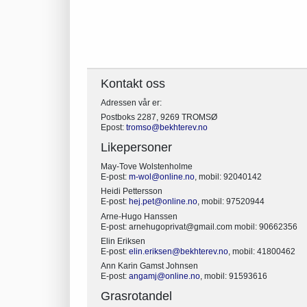
Kontakt oss
Adressen vår er:
Postboks 2287, 9269 TROMSØ
Epost:
tromso@bekhterev.no
Likepersoner
May-Tove Wolstenholme
E-post:
m-wol@online.no
, mobil: 92040142
Heidi Pettersson
E-post:
hej.pet@online.no
, mobil: 97520944
Arne-Hugo Hanssen
E-post: arnehugoprivat@gmail.com mobil: 90662356
Elin Eriksen
E-post:
elin.eriksen@bekhterev.no
, mobil: 41800462
Ann Karin Gamst Johnsen
E-post:
angamj@online.no
, mobil: 91593616
Grasrotandel