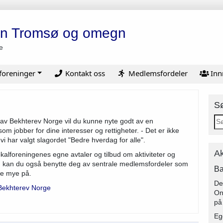
en Tromsø og omegn
e
foreninger
Kontakt oss
Medlemsfordeler
Inn
S
v Bekhterev Norge vil du kunne nyte godt av en
om jobber for dine interesser og rettigheter. - Det er ikke
vi har valgt slagordet "Bedre hverdag for alle".
Ak
kalforeningenes egne avtaler og tilbud om aktiviteter og
d, kan du også benytte deg av sentrale medlemsfordeler som
Ba
re mye på.
De
Bekhterev Norge
On
på
Eg