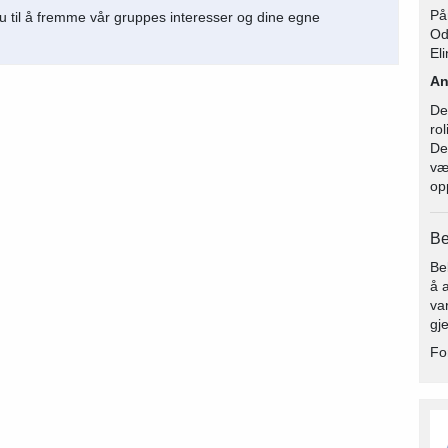
På
 til å fremme vår gruppes interesser og dine egne
Od
Eli
An
De
ro
De
væ
op
Be
Be
å 
va
gj
Fo