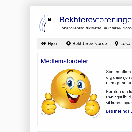
Bekhterevforening
Lokalforening tilknyttet Bekhterev Norg
Hjem
Bekhterev Norge
Lokal
Medlemsfordeler
Som medlem a
organisasjon s
uten grunn at 
Foruten om lo
treningstilbu
vil kunne spa
Les mer hos 